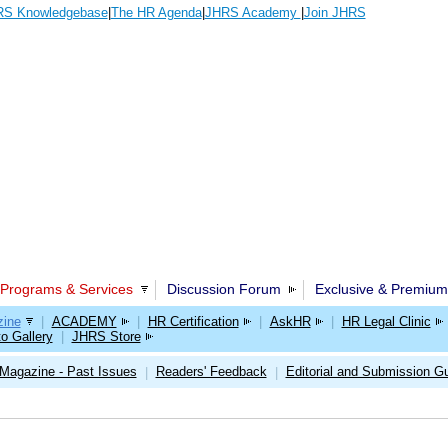
S Knowledgebase
|
The HR Agenda
|
JHRS Academy
|
Join JHRS
Programs & Services
Discussion Forum
Exclusive & Premium
ine
|
ACADEMY
|
HR Certification
|
AskHR
|
HR Legal Clinic
o Gallery
|
JHRS Store
Magazine - Past Issues
Readers' Feedback
Editorial and Submission Gu
|
|