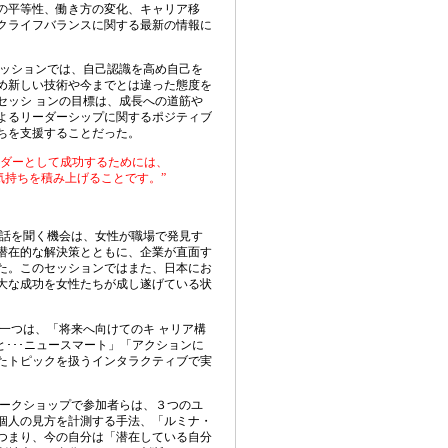
の平等性、働き方の変化、キャリア移
クライフバランスに関する最新の情報に
ッションでは、自己認識を高め自己を
め新しい技術や今までとは違った態度を
セッシ ョンの目標は、成長への道筋や
よるリーダーシップに関するポジティブ
ちを支援することだった。
ダーとして成功するためには、
気持ちを積み上げることです。
”
話を聞く機会は、女性が職場で発見す
潜在的な解決策とともに、企業が直面す
た。このセッションではまた、日本にお
大な成功を女性たちが成し遂げている状
一つは、「将来へ向けてのキ ャリア構
と･･･ニュースマート」「アクションに
たトピックを扱うインタラクティブで実
ークショップで参加者らは、３つのユ
個人の見方を計
測する手法、「ルミナ・
つまり、今の自分は「潜在している自分