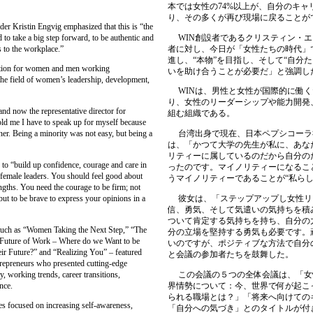
本では女性の
74%
以上が、自分のキャ
り、その多くが再び現場に戻ることが
 Kristin Engvig emphasized that this is “the
o take a big step forward, to be authentic and
WIN
創設者であるクリスティン・エ
s to the workplace.”
者に対し、今日が「女性たちの時代」
進し、
“
本物
”
を目指し、そして
“
自分た
tion for women and men working
いを助け合うことが必要だ」と強調し
 the field of women’s leadership, development,
WIN
は、男性と女性が国際的に働く
り、女性のリーダーシップや能力開発
 now the representative director for
組む組織である。
ld me I have to speak up for myself because
ner. Being a minority was not easy, but being a
台湾出身で現在、日本ペプシコーラ
は、「かつて大学の先生が私に、あな
リティーに属しているのだから自分の
o “build up confidence, courage and care in
ったのです。マイノリティーになるこ
 female leaders. You should feel good about
うマイノリティーであることが“私ら
gths. You need the courage to be firm; not
but to be brave to express your opinions in a
彼女は、「ステップアップし女性リ
信、勇気、そして気遣いの気持ちを積
ついて肯定する気持ちを持ち、自分の
such as “Women Taking the Next Step,” “The
分の立場を堅持する勇気も必要です。
 Future of Work – Where do we Want to be
いのですが、ポジティブな方法で自分
 Future?” and “Realizing You” – featured
と会議の参加者たちを鼓舞した。
trepreneurs who presented cutting-edge
y, working trends, career transitions,
この会議の５つの全体会議は、「女
nce.
界情勢について：今、世界で何が起こ
られる職場とは？」「将来へ向けての
 focused on increasing self-awareness,
「自分への気づき」とのタイトルが付