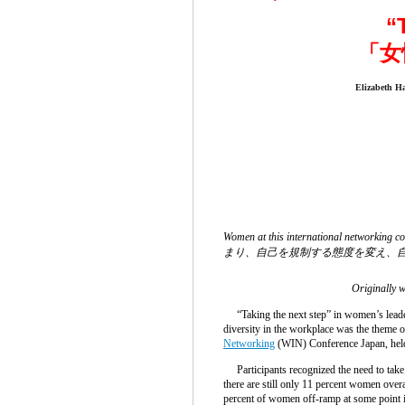
“
「女
Elizabeth H
Women at this international networki
まり、自己を規制する態度を変え、
Originally w
“Taking the next step” in women’s leader
diversity in the workplace was the theme 
Networking
(WIN) Conference Japan, held
Participants recognized the need to take 
there are still only 11 percent women over
percent of women off-ramp at some point in