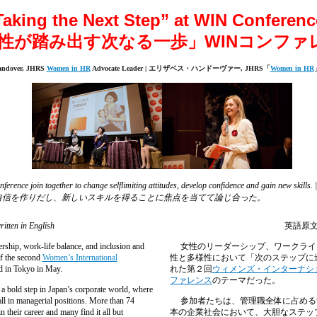
Taking the Next Step” at WIN Conferenc
性が踏み出す次なる一歩」WINコンファ
andover, JHRS
Women in HR
Advocate Leader
|
エリザベス・ハンドーヴァー
, JHRS
「
Women in HR
ng conference join together to change selflimiting attitudes, develop confidence an
自信を作りだし、新しいスキルを得ることに焦点を当てて論じ合った。
ritten in English
英語原
ship, work-life balance, and inclusion and
女性のリーダーシップ、ワークライ
of the second
Women’s International
性と多様性において「次のステップに
 in Tokyo in May.
れた第２回
ウィメンズ・インターナシ
ファレンス
のテーマだった。
a bold step in Japan’s corporate world, where
all in managerial positions. More than 74
参加者たちは、管理職全体に占める
 their career and many find it all but
本の企業社会において、大胆なステッ