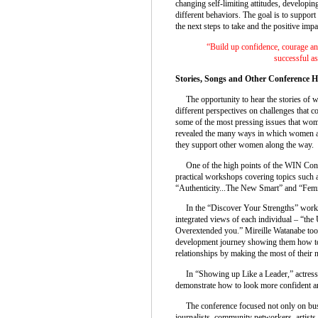
changing self-limiting attitudes, developi
different behaviors. The goal is to support
the next steps to take and the positive impa
“Build up confidence, courage an
successful as
Stories, Songs and Other Conference H
The opportunity to hear the stories of w
different perspectives on challenges that c
some of the most pressing issues that wom
revealed the many ways in which women ar
they support other women along the way.
One of the high points of the WIN Confer
practical workshops covering topics such
“Authenticity...The New Smart” and “Femi
In the “Discover Your Strengths” worksho
integrated views of each individual – “th
Overextended you.” Mireille Watanabe took
development journey showing them how to 
relationships by making the most of their n
In “Showing up Like a Leader,” actress 
demonstrate how to look more confident a
The conference focused not only on busin
journalists, community networkers, artists, 