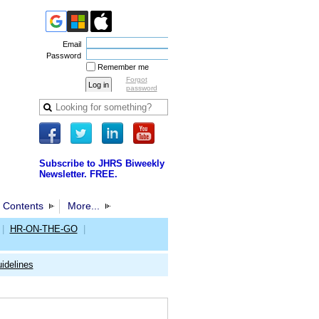
Email
Password
Remember me
Forgot
password
Subscribe to JHRS Biweekly
Newsletter. FREE.
 Contents
More...
|
HR-ON-THE-GO
|
idelines