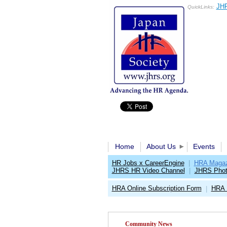
JHR
QuickLinks:
Home
About Us
Events
HR Jobs x CareerEngine
|
HRA Magaz
JHRS HR Video Channel
|
JHRS Phot
HRA Online Subscription Form
HRA 
|
Community News