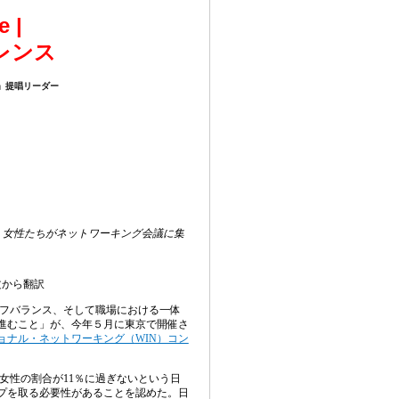
e |
レンス
」提唱リーダー
d gain new skills. | 女性たちがネットワーキング会議に集
文から翻訳
フバランス、そして職場における一体
進むこと」が、今年５月に東京で開催さ
ョナル・ネットワーキング（
WIN
）コン
女性の割合が
11
％に過ぎないという日
プを取る必要性があることを認めた。日