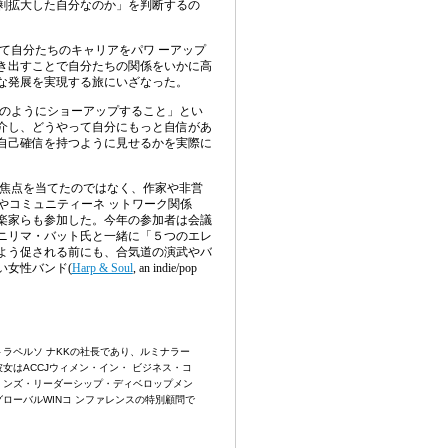
剰拡大した自分なのか」を判断するの
て自
分たちのキャリアをパワ
ーアップ
き出すことで自分たちの関係をいかに高
な発展を実現する旅にいざなった。
のようにショーアップすること」とい
介し、どうやって自分にもっと自信があ
自己確信を持つように見せるかを実際に
焦点を当てたのではなく、作家や非営
やコミュニティーネ ットワーク関係
楽家らも参加した。今年の参加者は会議
ニリマ・バット氏と一緒に「５つのエレ
よう促される前にも、合気道の演武やバ
い女性バンド
(
Harp & Soul
, an indie/pop
ラペルソ ナKKの社長であり、ルミナラー
女はACCJウィメン・イン・ ビジネス・コ
 ンズ・リーダーシップ・ディベロップメン
ローバルWINコ ンファレンスの特別顧問で