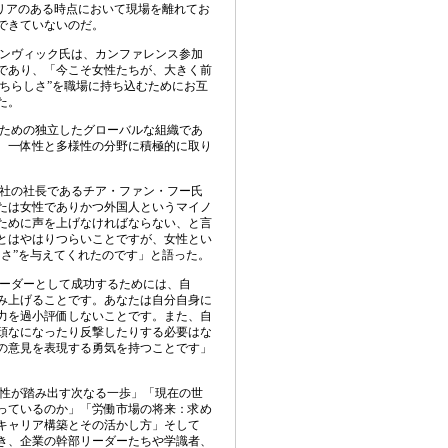
リアのある時点において現場を離れてお
できていないのだ。
ンヴィック氏は、カンファレンス参加
であり、「今こそ女性たちが、大きく前
ちらしさ
”
を職場に持ち込むためにお互
た。
ための独立したグローバルな組織であ
、一体性と多様性の分野に積極的に取り
社の社長であるチア・ファン・フー氏
たは女性でありかつ外国人というマイノ
ために声を上げなければならない、と言
とはやはりつらいことですが、女性とい
しさ”を与えてくれたのです」と語った。
ーダーとして成功するためには、自
み上げることです。あなたは自分自身に
力を過小評価しないことです。また、自
頑なになったり反撃したりする必要はな
の意見を表現する勇気を持つことです」
性が踏み出す次なる一歩」「現在の世
っているのか」「労働市場の将来：求め
キャリア構築とその活かし方」そして
き、企業の幹部リーダーたちや学識者、