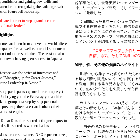
ng confidence and gaining new skills and
起業家たちが、最善実践やジェンダー
 attendees in recognizing the path to growth,
行、リーダーシップ開発、そしてワー
ct on future self-leadership.
ついて発表した。
d care in order to step up and become
２日間にわたるワークショップのセ
 a female leader.”
規制する態度を変えること、自信を高
身につけることに焦点を当てた。この
ighlights
取るべき次のステップ、将来の自己に
なインパクトを認識するよう参加者た
omen and men from all over the world offered
ompanies face as well as potential solutions to
“
ステップアップし女性リー
en find in the workplace. The sessions also
自信、勇気、そして気遣いの
e now achieving great success in Japan as
物語、歌、その他の会議のハイライト
ence was the series of interactive and
世界中から集まった多くの人たちの
 as “Managing up for Career Success,”
る最も困難な問題のいくつかに関する
nine Leadership in Action.”
る課題に関する違う見方を示してくれ
いて、他の女性たちを支援しながら偉
p participants explored three unique yet
況を明らかにした。
e Underlying you, the Everyday you and the
 the group on a step-by-step personal
ＷＩＮコンファレンスの見どころの
power up their career and enhance their
築とその活かし方」「“本物”であるこ
atural strengths.
おける女性のリーダーシップ」といっ
践的な一連のワークショップだった。
Keiko Katsukura shared acting techniques to
nd self-assured as women leaders.
「自分の強みを発見せよ」というワ
ニークでしかし統合されたそれぞれの
ess leaders – writers, NPO representatives,
スパーク・ポートレイト」を試した。
actresses, martial arts specialists and