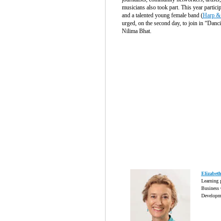
musicians also took part. This year partici
and a talented young female band (
Harp &
urged, on the second day, to join in “Danc
Nilima Bhat.
Elizabet
Learning 
Business 
Developme