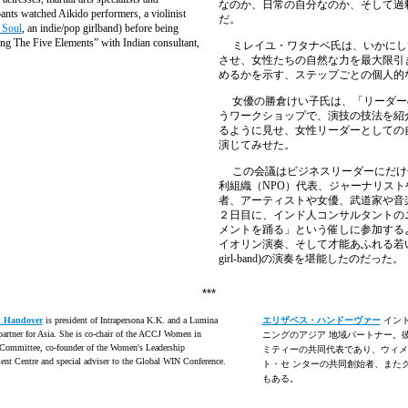
なのか、日常の自分なのか、そして過
pants watched Aikido performers, a violinist
だ。
 Soul
, an indie/pop girlband) before being
ing The Five Elements” with Indian consultant,
ミレイユ・ワタナベ氏は、いかにし
させ、女性たちの自然な力を最大限引
めるかを示す、ステップごとの個人的
女優の勝倉けい子氏は、「リーダー
うワークショップで、演技の技法を紹
るように見せ、女性リーダーとしての
演じてみせた。
この会議はビジネスリーダーにだけ
利組織（
NPO
）代表、ジャーナリスト
者、アーティストや女優、武道家や音
２日目に、インド人コンサルタントの
メントを踊る」という催しに参加する
イオリン演奏、そして才能あふれる若
girl-band)
の演奏を堪能したのだった。
***
h Handover
is president of Intrapersona K.K. and a Lumina
エリザベス・ハンドーヴァー
イント
partner for Asia. She is co-chair of the ACCJ Women in
ニングのアジア 地域パートナー。彼
Committee, co-founder of the Women's Leadership
ミティーの共同代表であり、ウィメ
nt Centre and special adviser to the Global WIN Conference.
ト・セ ンターの共同創始者、またグ
もある。