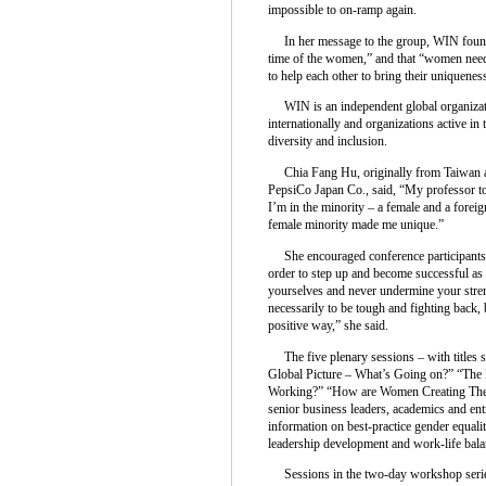
impossible to on-ramp again.
In her message to the group, WIN founder
time of the women,” and that “women need t
to help each other to bring their uniquenes
WIN is an independent global organiza
internationally and organizations active in
diversity and inclusion.
Chia Fang Hu, originally from Taiwan and
PepsiCo Japan Co., said, “My professor to
I’m in the minority – a female and a foreig
female minority made me unique.”
She encouraged conference participants t
order to step up and become successful as
yourselves and never undermine your stren
necessarily to be tough and fighting back, 
positive way,” she said.
The five plenary sessions – with titles 
Global Picture – What’s Going on?” “The
Working?” “How are Women Creating Their
senior business leaders, academics and en
information on best-practice gender equalit
leadership development and work-life bala
Sessions in the two-day workshop series